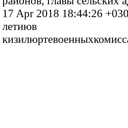
районов, главы сельских 
17 Apr 2018 18:44:26 +03
летию
в
кизилюрте
военных
комисс