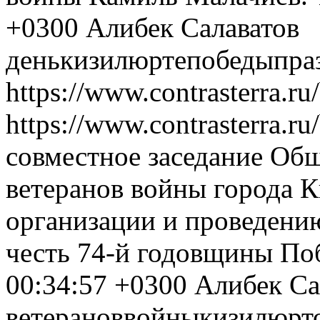
+0300
Алибек Салаватов
день
кизилюрте
победы
пра
https://www.contrasterra.r
https://www.contrasterra.r
совместное заседание Об
ветеранов войны города 
организации и проведени
честь 74-й годовщины По
00:34:57 +0300
Алибек Са
ветеранов
войны
кизилюрт