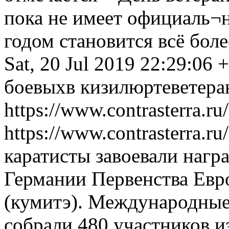
пока не имеет официаль¬н
годом становится всё бол
Sat, 20 Jul 2019 22:29:06 
боевых
в кизилюрте
ветера
https://www.contrasterra.r
https://www.contrasterra.r
каратисты завоевали нагр
Германии Первенства Ев
(кумитэ). Международные
собрали 480 участников и