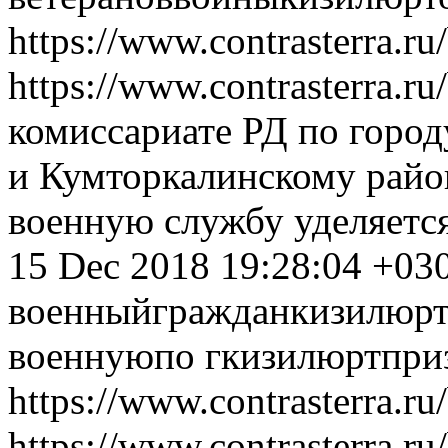
https://www.contrasterra.r
https://www.contrasterra.r
комиссариате РД по горо
и Кумторкалинскому райо
военную службу уделяетс
15 Dec 2018 19:28:04 +03
военный
граждан
кизилюрт
военную
по гкизилюрт
при
https://www.contrasterra.r
https://www.contrasterra.r