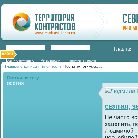
Главная
Войти с помощью
Регистрация
Напомнить пароль
Главная страница
Блог-пост
Посты по тегу «
осетия
»
►
►
Статьи по тегу:
осетия
святая, 
Не часто вс
зацепить, п
Людмилой П
нее юбилей.