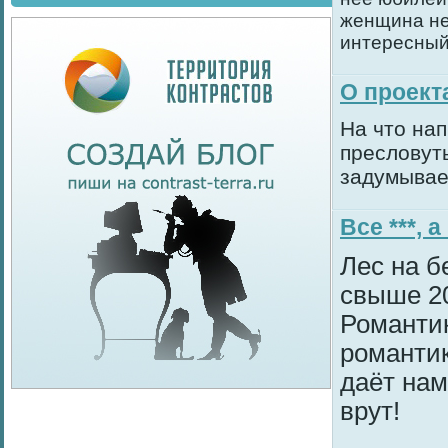
женщина не
интересный
О проект
На что на
пресловут
задумывае
Все ***, 
Лес на б
свыше 20
Романтик
романтик
даёт нам
врут!