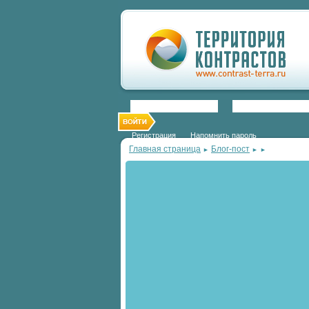
Регистрация
Напомнить пароль
Главная страница
Блог-пост
►
►
►