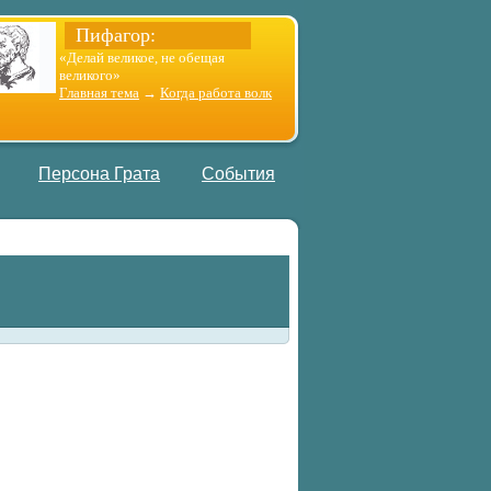
Пифагор:
«Делай великое, не обещая
великого»
Главная тема
→
Когда работа волк
Персона Грата
События