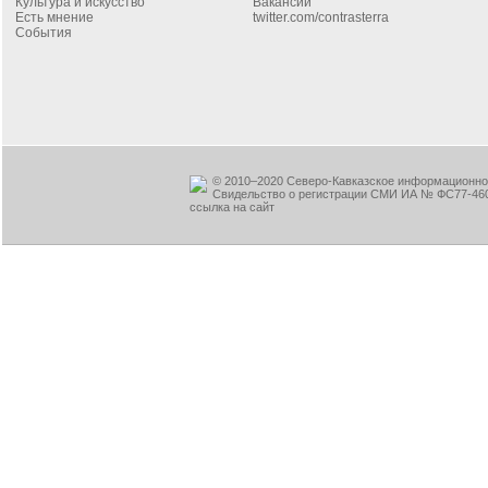
Культура и искусство
Вакансии
Есть мнение
twitter.com/contrasterra
События
© 2010–2020 Северо-Кавказское информационное
Свидельство о регистрации СМИ ИА № ФС77-460
ссылка на сайт