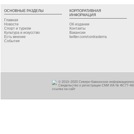
ОСНОВНЫЕ РАЗДЕЛЫ
КОРПОРАТИВНАЯ
ИНФОРМАЦИЯ
Главная
Новости
Об издании
Спорт и туризм
Контакты
Культура и искусство
Вакансии
Есть мнение
twitter.com/contrasterra
События
© 2010–2020 Северо-Кавказское информационное
Свидельство о регистрации СМИ ИА № ФС77-460
ссылка на сайт