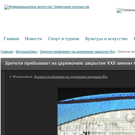
Главная
Новости
Спорт и туризм
Культура и искусство
Главная
/
Фотоальбомы
/
Зрители прибывают на церемонию закрытия Игр
/
Зрители пр
Зрители прибывают на церемонию закрытия XXII зимних
Фотоальбом:
Зрители прибывают на церемонию закрытия Игр