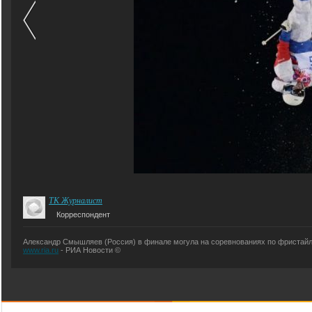
ТК Журналист
Корреспондент
Александр Смышляев (Россия) в финале могула на соревнованиях по фристайлу
www.ria.ru
- РИА Новости ©