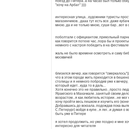
поезд до Питера..а на часах был только обе
"хочу на Арбат" ))))
интересная улица...художники туристы прос
магазинчиков...дааа тут есть все..даже куб
мною..да и не только мною, суши бар...вот 
поболтали с официантом..прикольный парниша
как говорится потехе час..пора бы и проекты
немного с настроя победить в на фестивале
жаль не было времени осмотреть и саму библ
москвичей
близился вечер..как говорится "смеркалось"
что в этом городе жить приходится в бешен
столицы и я немного побродив уже к вечеру
который идет...куда то в даль...
Хотя конечно это не правильно...просто люди
Яракгского в Махачкале..занятый своим дело
возрастом...я как любитель истории...не мог
хочу пройти весь пешком и изучить его (кон
Добравшись до вокзала..подождав пока выл
С.Петерург) войдя в купе...я лег...и думая о
быть уже в Питере
я хотел продолжить..но уже поздно и мне хо
интересно для читателя