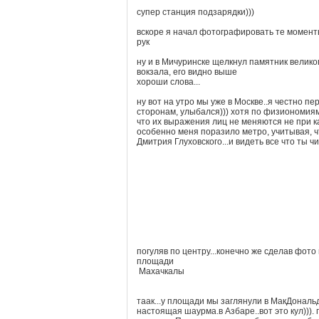
супер станция подзарядки)))
вскоре я начал фотографировать те моменты
рук
ну и в Мичуринске щелкнул памятник великого
вокзала, его видно выше
хороши слова...
ну вот на утро мы уже в Москве..я честно пе
сторонам, улыбался))) хотя по физиономиям
что их выражения лиц не меняются не при к
особенно меня поразило метро, учитывая, ч
Дмитрия Глуховского...и видеть все что ты ч
погуляв по центру...конечно же сделав фото
площади
Махачкалы
таак...у площади мы заглянули в МакДональд
настоящая шаурма.в Азбаре..вот это кул))). 