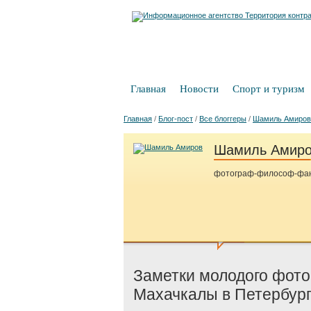
Главная
Новости
Спорт и туризм
Главная
/
Блог-пост
/
Все блоггеры
/
Шамиль Амиров
Шамиль Амир
фотограф-философ-фантазе
Заметки молодого фото
Махачкалы в Петербур