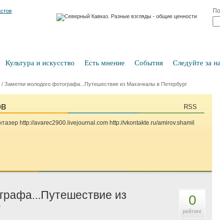
По
Культура и искусство
Есть мнение
События
Следуйте за на
/
Заметки молодого фотографа...Путешествие из Махачкалы в Петербург
ов
RSS
р http://avarec2900.livejournal.com http://vkontakte.ru/amirov.shamil
графа...Путешествие из
0
г
рейтинг