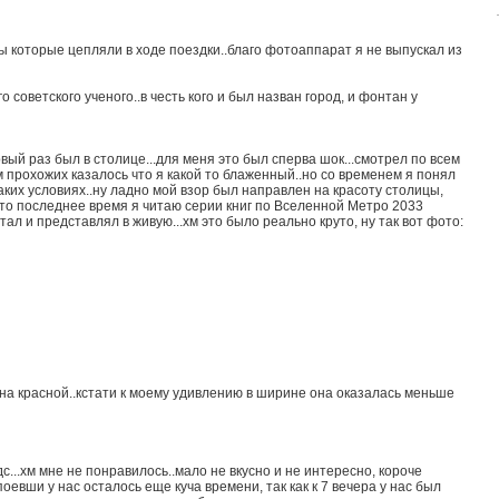
 которые цепляли в ходе поездки..благо фотоаппарат я не выпускал из
 советского ученого..в честь кого и был назван город, и фонтан у
рвый раз был в столице...для меня это был сперва шок...смотрел по всем
 прохожих казалось что я какой то блаженный..но со временем я понял
аких условиях..ну ладно мой взор был направлен на красоту столицы,
то последнее время я читаю серии книг по Вселенной Метро 2033
итал и представлял в живую...хм это было реально круто, ну так вот фото:
 на красной..кстати к моему удивлению в ширине она оказалась меньше
с...хм мне не понравилось..мало не вкусно и не интересно, короче
поевши у нас осталось еще куча времени, так как к 7 вечера у нас был