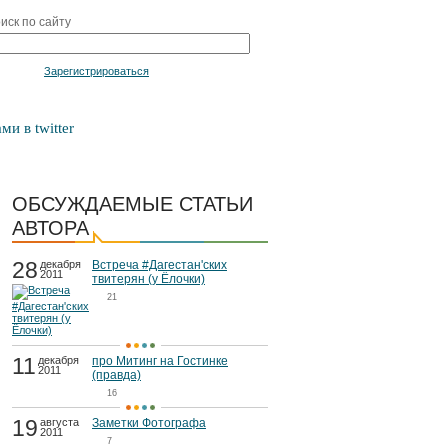
иск по сайту
Войти
Зарегистрироваться
ми в twitter
ОБСУЖДАЕМЫЕ СТАТЬИ
АВТОРА
28
декабря
Встреча #Дагестан'ских
2011
твитерян (у Ёлочки)
21
11
декабря
про Митинг на Гостинке
2011
(правда)
16
19
августа
Заметки Фотографа
2011
7