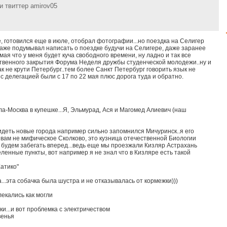
 и твиттер amirov05
ке, готовился еще в июле, отобрал фотографии...но поездка на Селигер
 даже подумывал написать о поездке будучи на Селигере, даже заранее
мая что у меня будет куча свободного времени, ну ладно и так все
ственного закрытия Форума Неделя дружбы студенческой молодежи..ну и
ак не крути Петербург..тем более Санкт Петербург говорить язык не
с делегацией были с 17 по 22 мая плюс дорога туда и обратно.
ала-Москва в купешке...Я, Эльмурад, Ася и Магомед Алиевич (наш
идеть новые города например сильно запомнился Мичуринск..я его
о вам не мифическое Сколково, это кузница отечественной Биологии
 будем забегать вперед...ведь еще мы проезжали Кизляр Астрахань
ленные пункты, вот например я не знал что в Кизляре есть такой
Хатико"
..эта собачка была шустра и не отказывалась от кормежки)))
лекались как могли
ки...и вот проблемка с электричеством
венья