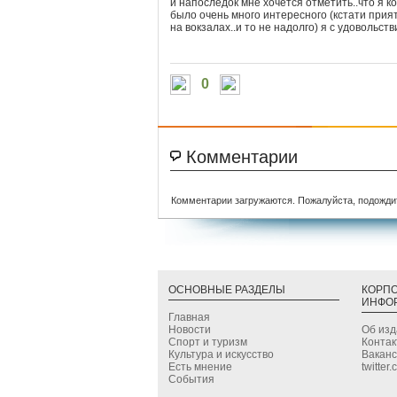
и напоследок мне хочется отметить..что я ко
было очень много интересного (кстати прият
на вокзалах..и то не надолго) я с удовольст
0
Комментарии
Комментарии загружаются. Пожалуйста, подожди
ОСНОВНЫЕ РАЗДЕЛЫ
КОРП
ИНФО
Главная
Новости
Об из
Спорт и туризм
Конта
Культура и искусство
Вакан
Есть мнение
twitter
События