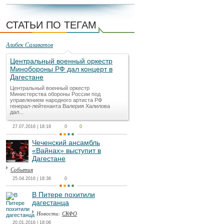
СТАТЬИ ПО ТЕГАМ
Алибек Салаватов
Центральный военный оркестр
Минобороны РФ дал концерт в
Дагестане
Центральный военный оркестр
Министерства обороны России под
управлением народного артиста РФ
генерал-лейтенанта Валерия Халилова
дал...
27.07.2016 | 18:18
0
0
Чеченский ансамбль
«Вайнах» выступит в
Дагестане
События
25.04.2016 | 18:36
0
В Питере похитили
дагестанца
Новости:
СКФО
20.01.2016 | 18:06