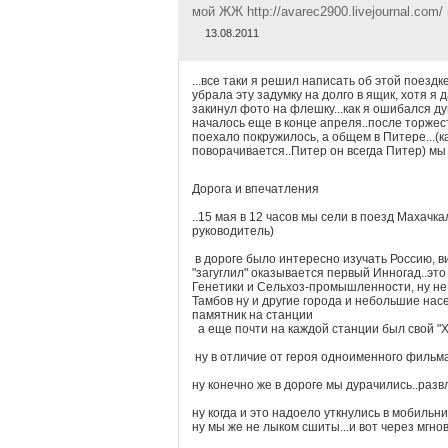
мой ЖЖ http://avarec2900.livejournal.com/
13.08.2011
...все таки я решил написать об этой поезд
убрала эту задумку на долго в ящик, хотя я
закинул фото на флешку...как я ошибался ду
началось еще в конце апреля..после торже
поехало покружилось, а общем в Питере...(к
поворачивается..Питер он всегда Питер) мы 
Дорога и впечатления
..15 мая в 12 часов мы сели в поезд Махачк
руководитель)
в дороге было интересно изучать Россию, в
"загуглил" оказывается первый Инногад..эт
Генетики и Сельхоз-промышленности, ну не
Тамбов ну и другие города и небольшие насе
памятник на станции
а еще почти на каждой станции был свой "
ну в отличие от героя одноименного фильма.
ну конечно же в дороге мы дурачились..разв
ну когда и это надоело уткнулись в мобильни
ну мы же не лыком сшиты...и вот через мгно