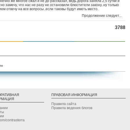
нечно же многое сжал и не до рассказал, ведь дорога заняла 2,5 сутки и
но замечу, что нас не разу не остановили блюстители закону..ну только
вием отвечу на все вопросы..если таковы будут иметь место.
Продолжение следует...
3788
те
ОРАТИВНАЯ
ПРАВОВАЯ ИНФОРМАЦИЯ
РМАЦИЯ
Правила сайта
дании
Правила ведения блогов
кты
сии
.com/contrasterra