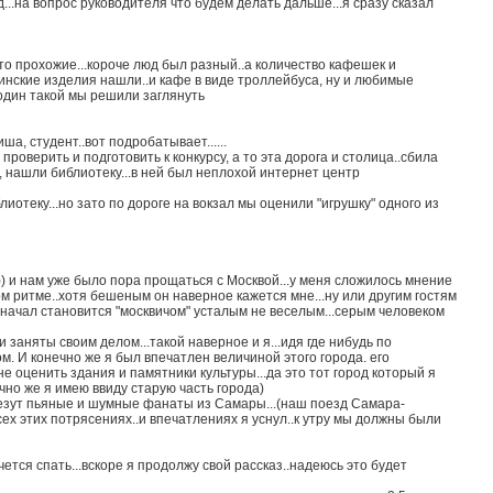
д...на вопрос руководителя что будем делать дальше...я сразу сказал
то прохожие...короче люд был разный..а количество кафешек и
ачинские изделия нашли..и кафе в виде троллейбуса, ну и любимые
в один такой мы решили заглянуть
, студент..вот подробатывает......
 проверить и подготовить к конкурсу, а то эта дорога и столица..сбила
, нашли библиотеку...в ней был неплохой интернет центр
иотеку...но зато по дороге на вокзал мы оценили "игрушку" одного из
))) и нам уже было пора прощаться с Москвой...у меня сложилось мнение
ом ритме..хотя бешеным он наверное кажется мне...ну или другим гостям
, начал становится "москвичом" усталым не веселым...серым человеком
 заняты своим делом...такой наверное и я...идя где нибудь по
м. И конечно же я был впечатлен величиной этого города. его
 не оценить здания и памятники культуры...да это тот город который я
ечно же я имею ввиду старую часть города)
езут пьяные и шумные фанаты из Самары...(наш поезд Самара-
 всех этих потрясениях..и впечатлениях я уснул..к утру мы должны были
чется спать...вскоре я продолжу свой рассказ..надеюсь это будет