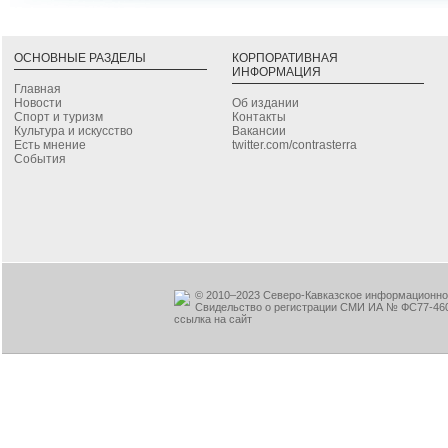
ОСНОВНЫЕ РАЗДЕЛЫ
КОРПОРАТИВНАЯ
ИНФОРМАЦИЯ
Главная
Новости
Об издании
Спорт и туризм
Контакты
Культура и искусство
Вакансии
Есть мнение
twitter.com/contrasterra
События
© 2010–2023 Северо-Кавказское информационное
Свидельство о регистрации СМИ ИА № ФС77-460
ссылка на сайт