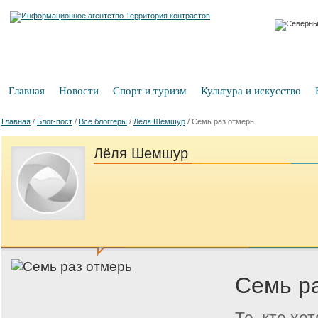
Главная
Новости
Спорт и туризм
Культура и искусство
Главная
/
Блог-пост
/
Все блоггеры
/
Лёля Шемшур
/
Семь раз отмерь
Лёля Шемшур
Семь р
Те, кто хо