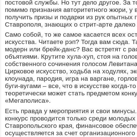
постовой службы. Но тут дело другое. За т
помимо признания авторитетного жюри, у 
получить призы и подарки из рук опытных
Ставрополя, знающих о стрит-арте далеко
Само собой, то же самое касается всех ос
искусства. Читаете рэп? Тогда вам сюда. Т
модерн или брейк-данс? Вас встретят с р
объятиями. Крутите хула-хуп, стоя на голо
собственного сочинения голосом Левитана
Цирковое искусство, ходьба на ходулях, э
клоунада, пародия, игра на варгане, горло
буги-вугами – все, что в искусстве когда-т
теоретически может стать предметом конк
«Мегаполиса».
Есть правда у мероприятия и свои минусы.
конкурс проводится только среди молодых
Ставропольского края, финансовое обесп
осуществляется за счет организационного 