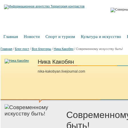
Главная
Новости
Спорт и туризм
Культура и искусство
Главная
/
Блог-пост
/
Все блоггеры
/
Ника Какобян
/
Современному искусству быть!
Ника Какобян
nika-kakobyan.livejournal.com
Современному
быть!