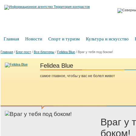
Главная
Новости
Спорт и туризм
Культура и искусство
Главная
/
Блог-пост
/
Все блоггеры
/
Felidea Blue
/
Враг у тебя под боком!
Felidea Blue
самое главное, чтобы у вас не болел живот
Враг у 
боком!