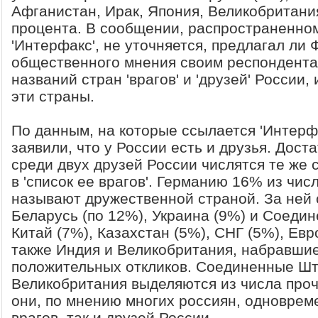
Афганистан, Ирак, Япония, Великобритани
процента. В сообщении, распространенном
'Интерфакс', не уточняется, предлагал ли
общественного мнения своим респондента
названий стран 'врагов' и 'друзей' России,
эти страны.
По данным, на которые ссылается 'Интерф
заявили, что у России есть и друзья. Дост
среди двух друзей России числятся те же 
в 'список ее врагов'. Германию 16% из чи
называют дружественной страной. За ней
Беларусь (по 12%), Украина (9%) и Соеди
Китай (7%), Казахстан (5%), СНГ (5%), Евр
также Индия и Великобритания, набравшие
положительных откликов. Соединенные Шт
Великобритания выделяются из числа прочи
они, по мнению многих россиян, одновреме
врагов, так и друзей России.