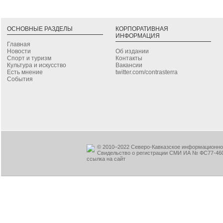
ОСНОВНЫЕ РАЗДЕЛЫ
КОРПОРАТИВНАЯ
ИНФОРМАЦИЯ
Главная
Новости
Об издании
Спорт и туризм
Контакты
Культура и искусство
Вакансии
Есть мнение
twitter.com/contrasterra
События
© 2010–2022 Северо-Кавказское информационное
Свидельство о регистрации СМИ ИА № ФС77-460
ссылка на сайт