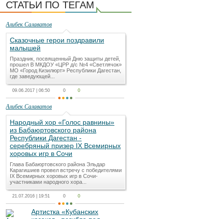
СТАТЬИ ПО ТЕГАМ
Алибек Салаватов
Сказочные герои поздравили
малышей
Праздник, посвященный Дню защиты детей,
прошел В МКДОУ «ЦРР д/с №4 «Светлячок»
МО «Город Кизилюрт» Республики Дагестан,
где заведующей...
09.06.2017 | 06:50
0
0
Алибек Салаватов
Народный хор «Голос равнины»
из Бабаюртовского района
Республики Дагестан -
серебряный призер IX Всемирных
хоровых игр в Сочи
Глава Бабаюртовского района Эльдар
Карагишиев провел встречу с победителями
IX Всемирных хоровых игр в Сочи-
участниками народного хора...
21.07.2016 | 19:51
0
0
Артистка «Кубанских