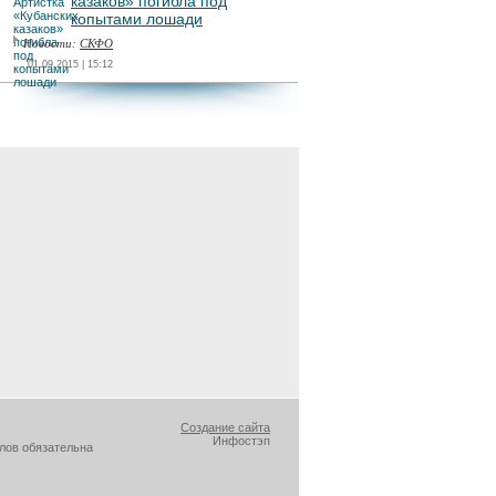
казаков» погибла под
копытами лошади
Новости:
СКФО
01.09.2015 | 15:12
Создание сайта
Инфостэп
лов обязательна