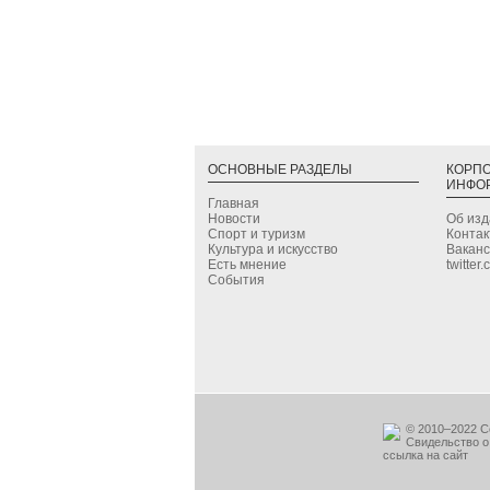
ОСНОВНЫЕ РАЗДЕЛЫ
КОРП
ИНФО
Главная
Новости
Об из
Спорт и туризм
Конта
Культура и искусство
Вакан
Есть мнение
twitter
События
© 2010–2022 С
Свидельство о
ссылка на сайт