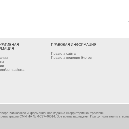
ОРАТИВНАЯ
ПРАВОВАЯ ИНФОРМАЦИЯ
РМАЦИЯ
Правила сайта
дании
Правила ведения блогов
кты
сии
.com/contrasterra
еверо-Кавказское информационное издание «Территория контрастов».
 регистрации СМИ ИА № ФС77-46014. Все права защищены. При цитировании материа