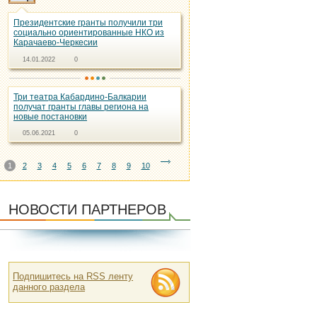
Президентские гранты получили три
социально ориентированные НКО из
Карачаево-Черкесии
14.01.2022
0
Три театра Кабардино-Балкарии
получат гранты главы региона на
новые постановки
05.06.2021
0
1
2
3
4
5
6
7
8
9
10
НОВОСТИ ПАРТНЕРОВ
Подпишитесь на RSS ленту
данного раздела