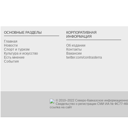
ОСНОВНЫЕ РАЗДЕЛЫ
КОРПОРАТИВНАЯ
ИНФОРМАЦИЯ
Главная
Новости
Об издании
Спорт и туризм
Контакты
Культура и искусство
Вакансии
Есть мнение
twitter.com/contrasterra
События
© 2010–2022 Северо-Кавказское информационное
Свидельство о регистрации СМИ ИА № ФС77-460
ссылка на сайт