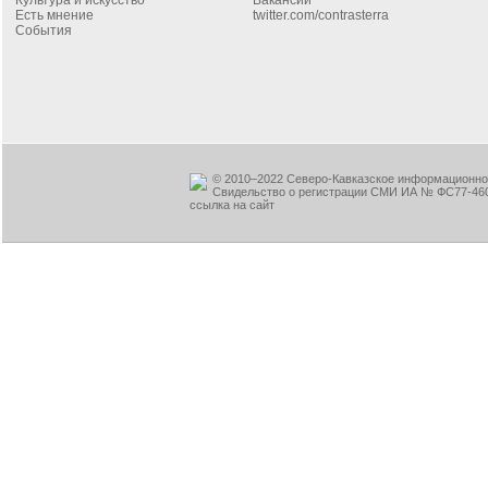
Есть мнение
twitter.com/contrasterra
События
© 2010–2022 Северо-Кавказское информационное
Свидельство о регистрации СМИ ИА № ФС77-460
ссылка на сайт