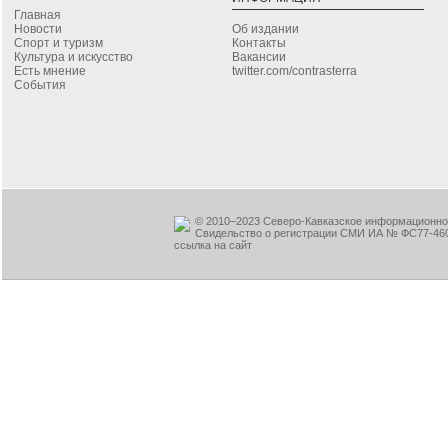
Главная
Новости
Об издании
Спорт и туризм
Контакты
Культура и искусство
Вакансии
Есть мнение
twitter.com/contrasterra
События
© 2010–2023 Северо-Кавказское информационное
Свидельство о регистрации СМИ ИА № ФС77-460
ссылка на сайт