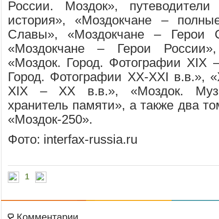
России. Моздок», путеводител
история», «Моздокчане – полны
Славы», «Моздокчане – Герои С
«Моздокчане – Герои России»,
«Моздок. Город. Фотографии XIX –
Город. Фотографии XX-XXI в.в.», 
XIX – XX в.в.», «Моздок. Муз
хранитель памяти», а также два т
«Моздок-250».
Фото: interfax-russia.ru
1
Комментарии