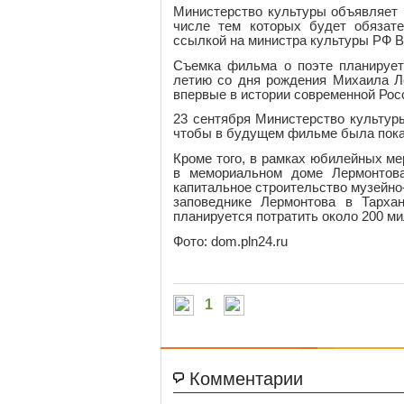
Министерство культуры объявляет 
числе тем которых будет обязател
ссылкой на министра культуры РФ 
Съемка фильма о поэте планирует
летию со дня рождения Михаила Ле
впервые в истории современной Рос
23 сентября Министерство культуры
чтобы в будущем фильме была показ
Кроме того, в рамках юбилейных м
в мемориальном доме Лермонтова
капитальное строительство музейно
заповеднике Лермонтова в Тарха
планируется потратить около 200 м
Фото: dom.pln24.ru
1
Комментарии