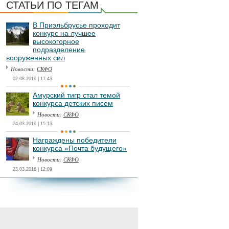
СТАТЬИ ПО ТЕГАМ
В Приэльбрусье проходит
конкурс на лучшее
высокогорное
подразделение
вооруженных сил
Новости:
СКФО
02.08.2016 | 17:43
Амурский тигр стал темой
конкурса детских писем
Новости:
СКФО
24.03.2016 | 15:13
Награждены победители
конкурса «Почта будущего»
Новости:
СКФО
23.03.2016 | 12:09