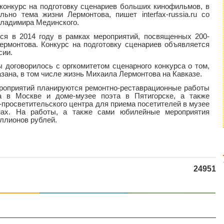
конкурс на подготовку сценариев больших кинофильмов, в
ьно тема жизни Лермонтова, пишет interfax-russia.ru со
Владимира Мединского.
ся в 2014 году в рамках мероприятий, посвященных 200-
рмонтова. Конкурс на подготовку сценариев объявляется
сии.
 договорилось с оргкомитетом сценарного конкурса о том,
ана, в том числе жизнь Михаила Лермонтова на Кавказе.
ероприятий планируются ремонтно-реставрационные работы
 в Москве и доме-музее поэта в Пятигорске, а также
-просветительского центра для приема посетителей в музее
нах. На работы, а также сами юбилейные мероприятия
иллионов рублей.
24951