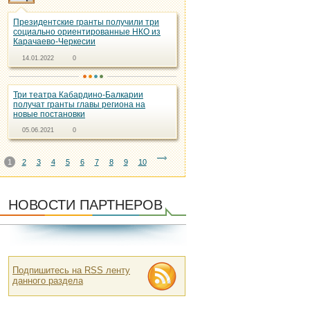
Президентские гранты получили три
социально ориентированные НКО из
Карачаево-Черкесии
14.01.2022
0
Три театра Кабардино-Балкарии
получат гранты главы региона на
новые постановки
05.06.2021
0
1
2
3
4
5
6
7
8
9
10
НОВОСТИ ПАРТНЕРОВ
Подпишитесь на RSS ленту
данного раздела