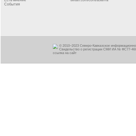
Есть мнение
twitter.com/contrasterra
События
© 2010–2023 Северо-Кавказское информационное
Свидельство о регистрации СМИ ИА № ФС77-460
ссылка на сайт