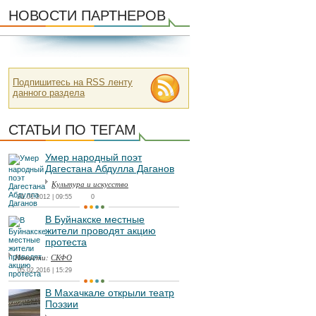
НОВОСТИ ПАРТНЕРОВ
Подпишитесь на RSS ленту
данного раздела
СТАТЬИ ПО ТЕГАМ
Умер народный поэт
Дагестана Абдулла Даганов
Культура и искусство
31.01.2012 | 09:55
0
В Буйнакске местные
жители проводят акцию
протеста
Новости:
СКФО
05.02.2016 | 15:29
В Махачкале открыли театр
Поэзии