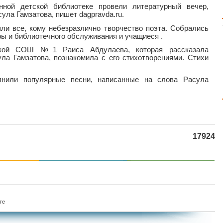
нной детской библиотеке провели литературный вечер,
ла Гамзатова, пишет dagpravda.ru.
ли все, кому небезразлично творчество поэта. Собрались
ры и библиотечного обслуживания и учащиеся .
ской СОШ №1 Раиса Абдулаева, которая рассказала
ла Гамзатова, познакомила с его стихотворениями. Стихи
лнили популярные песни, написанные на слова Расула
17924
те