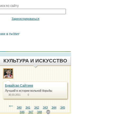
иск по сайту
Войти
Зарегистрироваться
ми в twitter
КУЛЬТУРА И ИСКУССТВО
Бувайсар Сайтиев
Лучший в истории вольной борьбы
30.03.2011
0
340
341
342
343
344
345
346
347
348
349