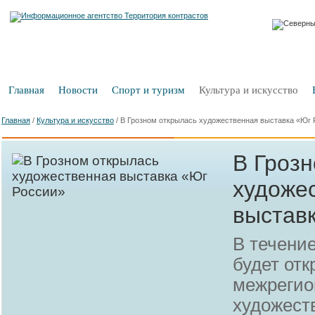
Главная
Новости
Спорт и туризм
Культура и искусство
Главная
/
Культура и искусство
/
В Грозном открылась художественная выставка «Юг 
В Гроз
художе
выстав
В течени
будет отк
межрегио
художест