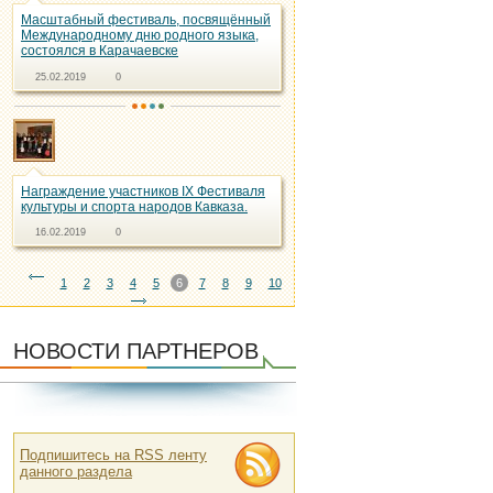
Масштабный фестиваль, посвящённый
Международному дню родного языка,
состоялся в Карачаевске
25.02.2019
0
Награждение участников IX Фестиваля
культуры и спорта народов Кавказа.
16.02.2019
0
1
2
3
4
5
6
7
8
9
10
НОВОСТИ ПАРТНЕРОВ
Подпишитесь на RSS ленту
данного раздела