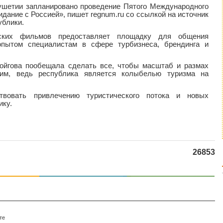
ушетии запланировано проведение Пятого Международного
дание с Россией», пишет regnum.ru со ссылкой на источник
ублики.
еских фильмов предоставляет площадку для общения
опытом специалистам в сфере турбизнеса, брендинга и
ойгова пообещала сделать все, чтобы масштаб и размах
им, ведь республика является колыбелью туризма на
твовать привлечению туристического потока и новых
ику.
26853
те