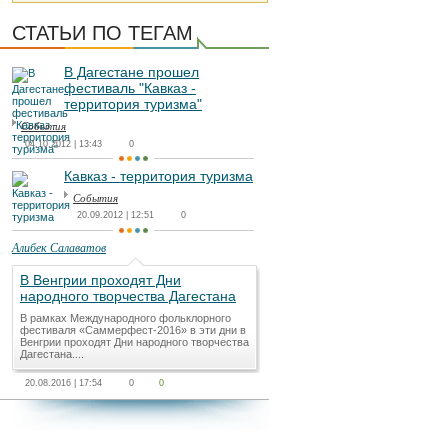
СТАТЬИ ПО ТЕГАМ
В Дагестане прошел
фестиваль "Кавказ -
территория туризма"
События
04.10.2012 | 13:43
0
Кавказ - территория туризма
События
20.09.2012 | 12:51
0
Алибек Салаватов
В Венгрии проходят Дни
народного творчества Дагестана
В рамках Международного фольклорного
фестиваля «Саммерфест-2016» в эти дни в
Венгрии проходят Дни народного творчества
Дагестана....
20.08.2016 | 17:54
0
0