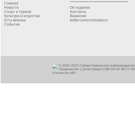
Главная
Новости
Об издании
Спорт и туризм
Контакты
Культура и искусство
Вакансии
Есть мнение
twitter.com/contrasterra
События
© 2010–2022 Северо-Кавказское информационное
Свидельство о регистрации СМИ ИА № ФС77-460
ссылка на сайт