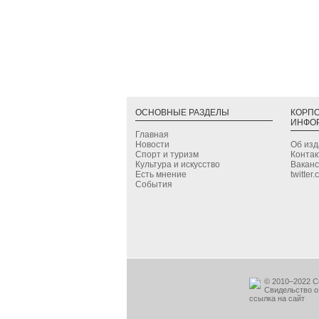
ОСНОВНЫЕ РАЗДЕЛЫ
КОРП
ИНФО
Главная
Новости
Об из
Спорт и туризм
Конта
Культура и искусство
Вакан
Есть мнение
twitter
События
© 2010–2022 С
Свидельство о
ссылка на сайт