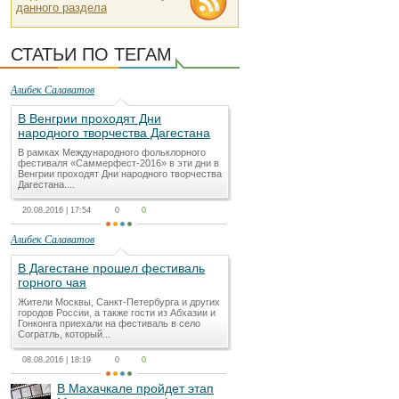
данного раздела
СТАТЬИ ПО ТЕГАМ
Алибек Салаватов
В Венгрии проходят Дни
народного творчества Дагестана
В рамках Международного фольклорного
фестиваля «Саммерфест-2016» в эти дни в
Венгрии проходят Дни народного творчества
Дагестана....
20.08.2016 | 17:54
0
0
Алибек Салаватов
В Дагестане прошел фестиваль
горного чая
Жители Москвы, Санкт-Петербурга и других
городов России, а также гости из Абхазии и
Гонконга приехали на фестиваль в село
Согратль, который...
08.08.2016 | 18:19
0
0
В Махачкале пройдет этап