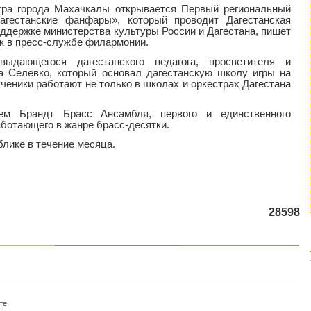
атра города Махачкалы открывается Первый региональный
агестанские фанфары», который проводит Дагестанская
ддержке министерства культуры России и Дагестана, пишет
ник в пресс-службе филармонии.
ыдающегося дагестанского педагога, просветителя и
а Селевко, который основал дагестанскую школу игры на
ченики работают не только в школах и оркестрах Дагестана
ием Брандт Брасс Ансамбля, первого и единственного
аботающего в жанре брасс-десятки.
блике в течение месяца.
28598
те