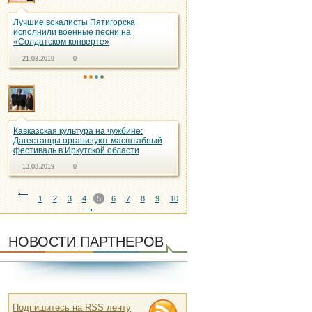
Лучшие вокалисты Пятигорска
исполнили военные песни на
«Солдатском конверте»
21.03.2019
0
Кавказская культура на чужбине:
Дагестанцы организуют масштабный
фестиваль в Иркутской области
13.03.2019
0
1
2
3
4
5
6
7
8
9
10
НОВОСТИ ПАРТНЕРОВ
Подпишитесь на RSS ленту