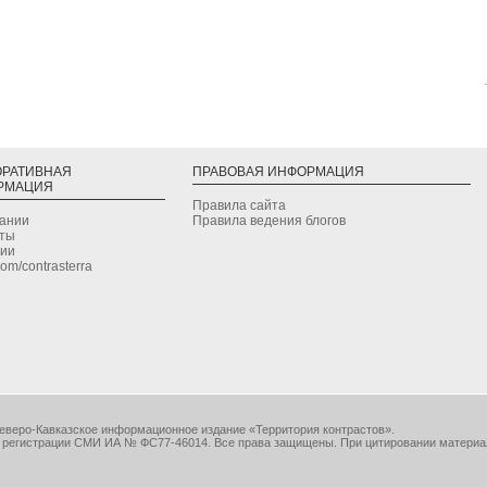
ОРАТИВНАЯ
ПРАВОВАЯ ИНФОРМАЦИЯ
РМАЦИЯ
Правила сайта
дании
Правила ведения блогов
кты
сии
.com/contrasterra
еверо-Кавказское информационное издание «Территория контрастов».
 регистрации СМИ ИА № ФС77-46014. Все права защищены. При цитировании материа