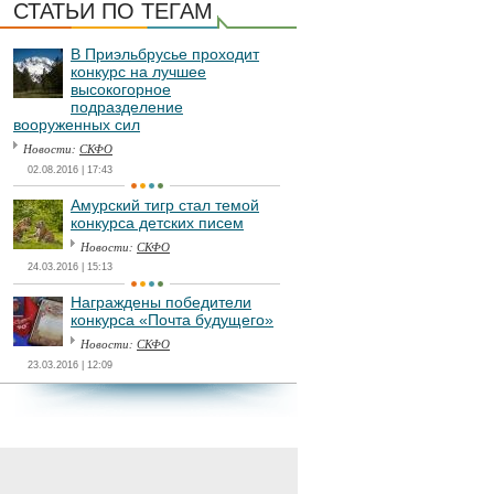
СТАТЬИ ПО ТЕГАМ
В Приэльбрусье проходит
конкурс на лучшее
высокогорное
подразделение
вооруженных сил
Новости:
СКФО
02.08.2016 | 17:43
Амурский тигр стал темой
конкурса детских писем
Новости:
СКФО
24.03.2016 | 15:13
Награждены победители
конкурса «Почта будущего»
Новости:
СКФО
23.03.2016 | 12:09