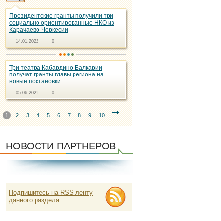
Президентские гранты получили три
социально ориентированные НКО из
Карачаево-Черкесии
14.01.2022
0
Три театра Кабардино-Балкарии
получат гранты главы региона на
новые постановки
05.06.2021
0
1
2
3
4
5
6
7
8
9
10
НОВОСТИ ПАРТНЕРОВ
Подпишитесь на RSS ленту
данного раздела