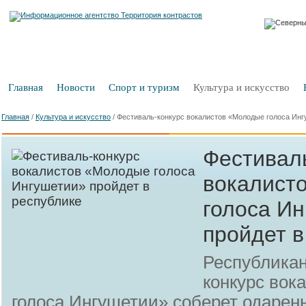
Главная
Новости
Спорт и туризм
Культура и искусство
Главная
/
Культура и искусство
/
Фестиваль-конкурс вокалистов «Молодые голоса Инг
Фестивал
вокалист
голоса И
пройдет в
Республикан
конкурс вок
голоса Ингушетии» соберет одарен