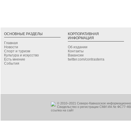
ОСНОВНЫЕ РАЗДЕЛЫ
КОРПОРАТИВНАЯ
ИНФОРМАЦИЯ
Главная
Новости
Об издании
Спорт и туризм
Контакты
Культура и искусство
Вакансии
Есть мнение
twitter.com/contrasterra
События
© 2010–2021 Северо-Кавказское информационное
Свидельство о регистрации СМИ ИА № ФС77-460
ссылка на сайт