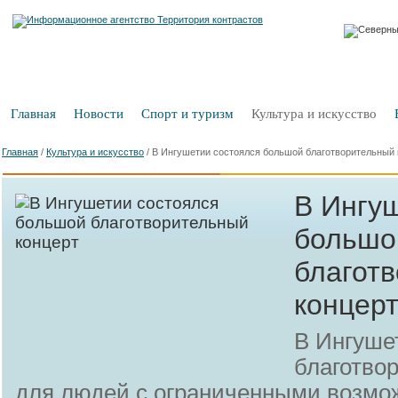
Главная
Новости
Спорт и туризм
Культура и искусство
Главная
/
Культура и искусство
/
В Ингушетии состоялся большой благотворительный 
В Ингу
большо
благот
концер
В Ингуше
благотво
для людей с ограниченными возмо