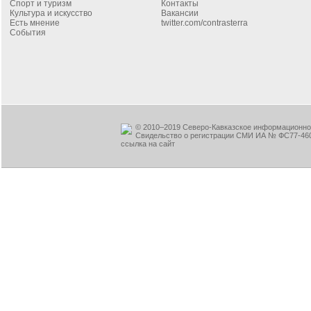
Спорт и туризм
Контакты
Культура и искусство
Вакансии
Есть мнение
twitter.com/contrasterra
События
© 2010–2019 Северо-Кавказское информационное
Свидельство о регистрации СМИ ИА № ФС77-460
ссылка на сайт