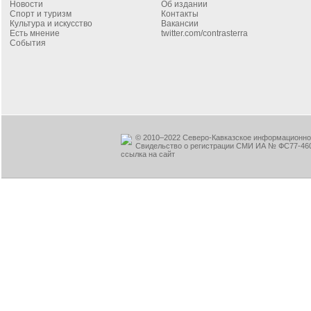
Новости
Об издании
Спорт и туризм
Контакты
Культура и искусство
Вакансии
Есть мнение
twitter.com/contrasterra
События
© 2010–2022 Северо-Кавказское информационное
Свидельство о регистрации СМИ ИА № ФС77-460
ссылка на сайт