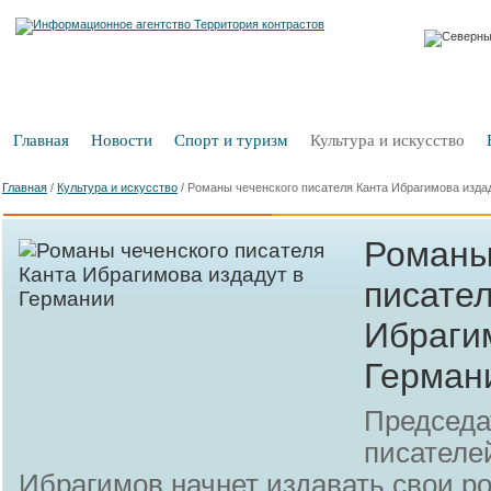
Главная
Новости
Спорт и туризм
Культура и искусство
Главная
/
Культура и искусство
/
Романы чеченского писателя Канта Ибрагимова изда
Романы
писате
Ибраги
Герман
Председа
писателе
Ибрагимов начнет издавать свои р