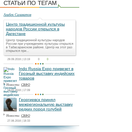
СТАТЬИ ПО ТЕГАМ
Алибек Салаватов
Центр традиционной культуры
народов России открылся в
Дагестане
Центр традиционной культуры народов
России при учреждениях культуры открылся
в Табасаранском районе. Центр на этот раз
открылся при...
29.09.2016 | 13:19
0
0
Indo Russia Expo привезет в
Грозный выставку индийских
товаров
Новости:
СКФО
14.07.2016 | 17:09
Георгиевск принял
межрегиональную выставку
редких пород голубей
Новости:
СКФО
27.06.2016 | 18:33