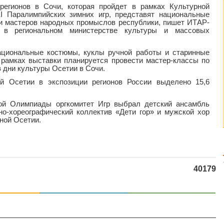
егионов в Сочи, которая пройдет в рамках Культурной
 Паралимпийских зимних игр, представят национальные
и мастеров народных промыслов республики, пишет ИТАР-
в региональном министерстве культуры и массовых
ациональные костюмы, куклы ручной работы и старинные
в рамках выставки планируется провести мастер-классы по
 дни культуры Осетии в Сочи.
й Осетии в экспозиции регионов России выделено 15,6
ой Олимпиады оргкомитет Игр выбрал детский ансамбль
но-хореографический коллектив «Дети гор» и мужской хор
ной Осетии.
40179