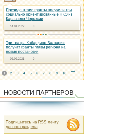
Президентские гранты получили три
социально ориентированные НКО из
Карачаево-Черкесии
14.01.2022
0
Три театра Кабардино-Балкарии
получат гранты главы региона на
новые постановки
05.06.2021
0
1
2
3
4
5
6
7
8
9
10
НОВОСТИ ПАРТНЕРОВ
Подпишитесь на RSS ленту
данного раздела