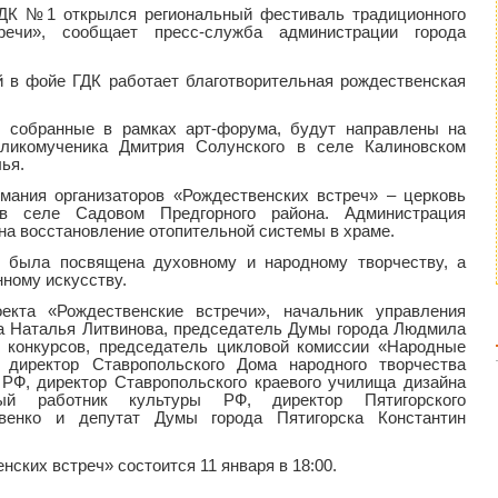
 ГДК №1 открылся региональный фестиваль традиционного
тречи», сообщает пресс-служба администрации города
 в фойе ГДК работает благотворительная рождественская
а, собранные в рамках арт-форума, будут направлены на
еликомученика Дмитрия Солунского в селе Калиновском
ья.
мания организаторов «Рождественских встреч» – церковь
в селе Садовом Предгорного района. Администрация
на восстановление отопительной системы в храме.
 была посвящена духовному и народному творчеству, а
нному искусству.
кта «Рождественские встречи», начальник управления
а Наталья Литвинова, председатель Думы города Людмила
 конкурсов, председатель цикловой комиссии «Народные
 директор Ставропольского Дома народного творчества
РФ, директор Ставропольского краевого училища дизайна
ый работник культуры РФ, директор Пятигорского
авенко и депутат Думы города Пятигорска Константин
ских встреч» состоится 11 января в 18:00.