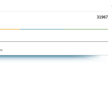
31967
те