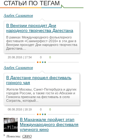
СТАТЬИ ПО ТЕГАМ
Алибек Салаватов
В Венгрии проходят Дни
народного творчества Дагестана
В рамках Международного фольклорного
фестиваля «Саммерфест-2016» в эти дни в
Венгрии проходят Дни народного творчества
Дагестана....
20.08.2016 | 17:54
0
0
Алибек Салаватов
В Дагестане прошел фестиваль
горного чая
Жители Москвы, Санкт-Петербурга и других
городов России, а также гости из Абхазии и
Гонконга приехали на фестиваль в село
Согратль, который...
08.08.2016 | 18:19
0
0
В Махачкале пройдет этап
Международного фестиваля
уличного кино
Новости:
СКФО