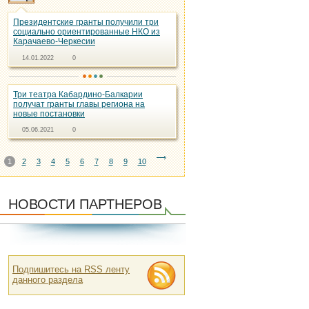
Президентские гранты получили три
социально ориентированные НКО из
Карачаево-Черкесии
14.01.2022
0
Три театра Кабардино-Балкарии
получат гранты главы региона на
новые постановки
05.06.2021
0
1
2
3
4
5
6
7
8
9
10
НОВОСТИ ПАРТНЕРОВ
Подпишитесь на RSS ленту
данного раздела