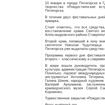
10 января в городе Пятигорске в
творчества «Рождественские вс
Пятигорска.
В течение двух фестивальных дней
ярмарка.
Стоит отметить, что все средств
восстановление храма Святого в
Александровского района Ставропол
Второй храм, попавший в зону вни
святителя Николая Чудотворца 
Пятигорска уже выделила средства 
Программа первого дня фестиваля
второго – классическому и совреме
В жюри вошли руководитель прое
культуры администрации Пятигорск
Похилько, лауреат международных
инструменты» Антонина Тетерина,
Галина Шиняк, народный художник 
Валерий Арзуманов, заслуженн
краеведческого музея Сергей С
Корниенко.
Торжественное закрытие «Рождествен
Фото: pyatigorsk.org