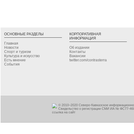
ОСНОВНЫЕ РАЗДЕЛЫ
КОРПОРАТИВНАЯ
ИНФОРМАЦИЯ
Главная
Новости
Об издании
Спорт и туризм
Контакты
Культура и искусство
Вакансии
Есть мнение
twitter.com/contrasterra
События
© 2010–2020 Северо-Кавказское информационное
Свидельство о регистрации СМИ ИА № ФС77-460
ссылка на сайт