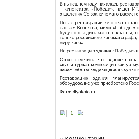
В нынешнем году началась реставра
– кинотеатра «Победа», пишет ИТ
отделения Союза кинематографисто
После реставрации кинотеатр стан
словам Ворокова, мимо «Победы» не
будут проводить мастер- классы, л
только российского кинематографа,
миру кино».
На реставрацию здания «Победы» п
Стоит отметить, что здание сохр
скульптурная композиция фигур м
пара» работы выдающегося скульпт
Реставрацию здания планирует
оборудование уже приобретено Го
Фото: dlyakota.ru
1
Комментарии