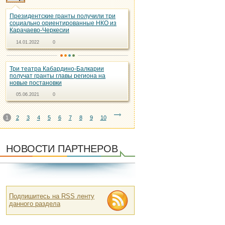
Президентские гранты получили три
социально ориентированные НКО из
Карачаево-Черкесии
14.01.2022
0
Три театра Кабардино-Балкарии
получат гранты главы региона на
новые постановки
05.06.2021
0
1
2
3
4
5
6
7
8
9
10
НОВОСТИ ПАРТНЕРОВ
Подпишитесь на RSS ленту
данного раздела