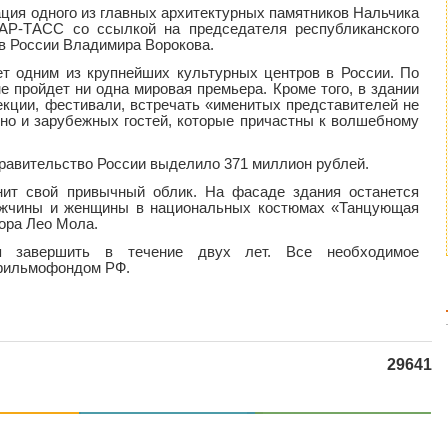
ция одного из главных архитектурных памятников Нальчика
АР-ТАСС со ссылкой на председателя республиканского
в России Владимира Ворокова.
ет одним из крупнейших культурных центров в России. По
 пройдет ни одна мировая премьера. Кроме того, в здании
екции, фестивали, встречать «именитых представителей не
 но и зарубежных гостей, которые причастны к волшебному
равительство России выделило 371 миллион рублей.
анит свой привычный облик. На фасаде здания останется
ужчины и женщины в национальных костюмах «Танцующая
ора Лео Мола.
ся завершить в течение двух лет. Все необходимое
сфильмофондом РФ.
29641