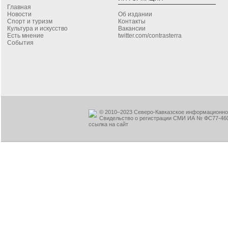
Главная
Новости
Об издании
Спорт и туризм
Контакты
Культура и искусство
Вакансии
Есть мнение
twitter.com/contrasterra
События
© 2010–2023 Северо-Кавказское информационное
Свидельство о регистрации СМИ ИА № ФС77-460
ссылка на сайт