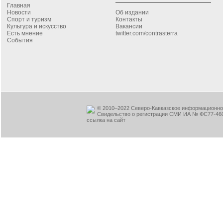
Главная
Новости
Об издании
Спорт и туризм
Контакты
Культура и искусство
Вакансии
Есть мнение
twitter.com/contrasterra
События
© 2010–2022 Северо-Кавказское информационное
Свидельство о регистрации СМИ ИА № ФС77-460
ссылка на сайт