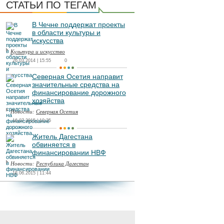
СТАТЬИ ПО ТЕГАМ
В Чечне поддержат проекты
в области культуры и
искусства
Культура и искусство
26.03.2014 | 15:55
0
Северная Осетия направит
значительные средства на
финансирование дорожного
хозяйства
Новости:
Северная Осетия
16.07.2015 | 10:25
Житель Дагестана
обвиняется в
финансировании НВФ
Новости:
Республика Дагестан
16.06.2015 | 11:44