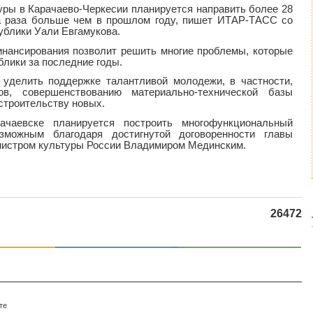
уры в Карачаево-Черкесии планируется направить более 28
ва раза больше чем в прошлом году, пишет ИТАР-ТАСС со
ублики Уали Евгамукова.
инансирования позволит решить многие проблемы, которые
блики за последние годы.
 уделить поддержке талантливой молодежи, в частности,
ов, совершенствованию материально-технической базы
строительству новых.
чаевске планируется построить многофункциональный
зможным благодаря достигнутой договоренности главы
нистром культуры России Владимиром Мединским.
26472
те