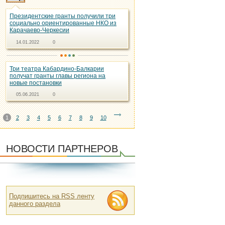
Президентские гранты получили три
социально ориентированные НКО из
Карачаево-Черкесии
14.01.2022
0
Три театра Кабардино-Балкарии
получат гранты главы региона на
новые постановки
05.06.2021
0
1
2
3
4
5
6
7
8
9
10
НОВОСТИ ПАРТНЕРОВ
Подпишитесь на RSS ленту
данного раздела