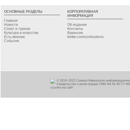
ОСНОВНЫЕ РАЗДЕЛЫ
КОРПОРАТИВНАЯ
ИНФОРМАЦИЯ
Главная
Новости
Об издании
Спорт и туризм
Контакты
Культура и искусство
Вакансии
Есть мнение
twitter.com/contrasterra
События
© 2010–2022 Северо-Кавказское информационное
Свидельство о регистрации СМИ ИА № ФС77-460
ссылка на сайт