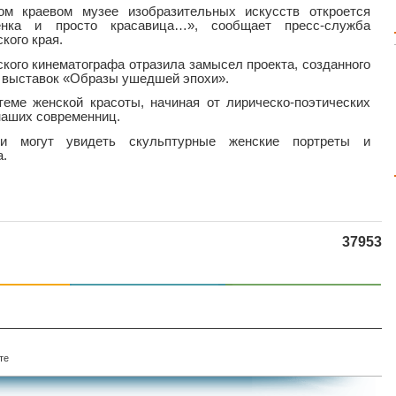
ом краевом музее изобразительных искусств откроется
енка и просто красавица…», сообщает пресс-служба
кого края.
ского кинематографа отразила замысел проекта, созданного
 выставок «Образы ушедшей эпохи».
еме женской красоты, начиная от лирическо-поэтических
 наших современниц.
ки могут увидеть скульптурные женские портреты и
а.
37953
те