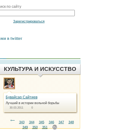
иск по сайту
Войти
Зарегистрироваться
ми в twitter
КУЛЬТУРА И ИСКУССТВО
Бувайсар Сайтиев
Лучший в истории вольной борьбы
30.03.2011
0
343
344
345
346
347
348
349
350
351
352