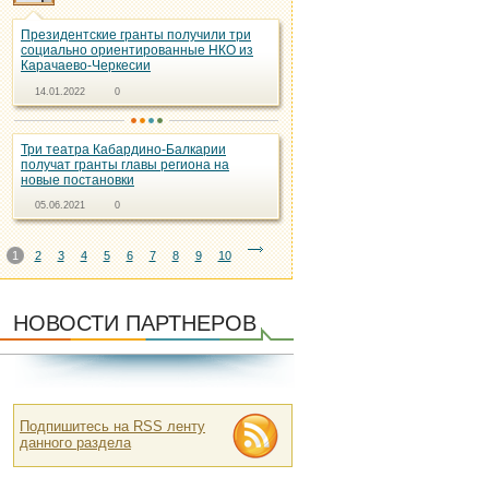
Президентские гранты получили три
социально ориентированные НКО из
Карачаево-Черкесии
14.01.2022
0
Три театра Кабардино-Балкарии
получат гранты главы региона на
новые постановки
05.06.2021
0
1
2
3
4
5
6
7
8
9
10
НОВОСТИ ПАРТНЕРОВ
Подпишитесь на RSS ленту
данного раздела