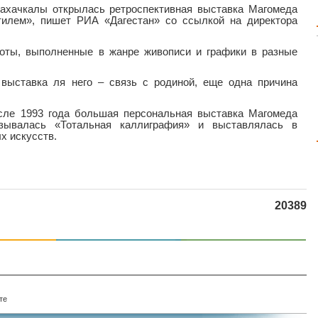
Махачкалы открылась ретроспективная выставка Магомеда
илем», пишет РИА «Дагестан» со ссылкой на директора
оты, выполненные в жанре живописи и графики в разные
 выставка ля него – связь с родиной, еще одна причина
осле 1993 года большая персональная выставка Магомеда
азывалась «Тотальная каллиграфия» и выставлялась в
х искусств.
20389
те