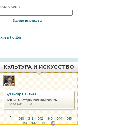
иск по сайту
Войти
Зарегистрироваться
ми в twitter
КУЛЬТУРА И ИСКУССТВО
Бувайсар Сайтиев
Лучший в истории вольной борьбы
30.03.2011
0
340
341
342
343
344
345
346
347
348
349