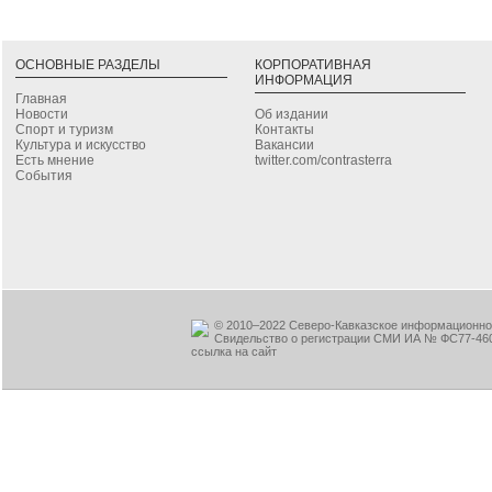
ОСНОВНЫЕ РАЗДЕЛЫ
КОРПОРАТИВНАЯ
ИНФОРМАЦИЯ
Главная
Новости
Об издании
Спорт и туризм
Контакты
Культура и искусство
Вакансии
Есть мнение
twitter.com/contrasterra
События
© 2010–2022 Северо-Кавказское информационное
Свидельство о регистрации СМИ ИА № ФС77-460
ссылка на сайт