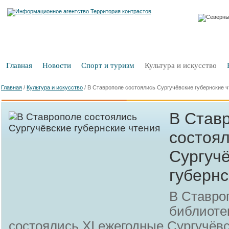
Главная
Новости
Спорт и туризм
Культура и искусство
Главная
/
Культура и искусство
/
В Ставрополе состоялись Сургучёвские губернские ч
В Став
состоя
Сургуч
губернс
В Ставро
библиоте
состоялись XI ежегодные Сургучёвс