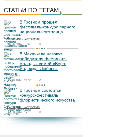
СТАТЬИ ПО ТЕГАМ
В Грозном прошел
фестиваль-конкурс парного
национального танца
Культура и искусство
16.06.2014 | 18:42
0
В Махачкале назовут
победителя фестиваля
молодых семей «Вера.
Надежда. Любовь»
События
25.08.2014 | 23:35
0
В Грозном состоится
конкурс-фестиваль
флористического искусства
Культура и искусство
14.08.2014 | 17:15
0