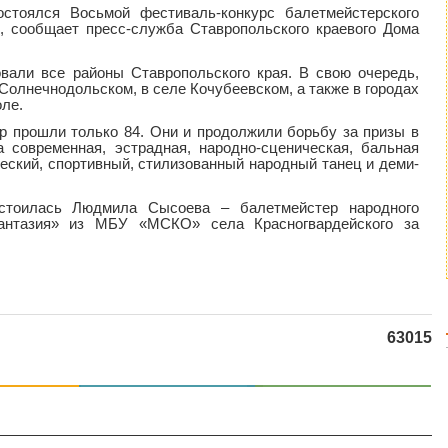
остоялся Восьмой фестиваль-конкурс балетмейстерского
, сообщает пресс-служба Ставропольского краевого Дома
вали все районы Ставропольского края. В свою очередь,
Солнечнодольском, в селе Кочубеевском, а также в городах
оле.
ор прошли только 84. Они и продолжили борьбу за призы в
а современная, эстрадная, народно-сценическая, бальная
ческий, спортивный, стилизованный народный танец и деми-
остоилась Людмила Сысоева – балетмейстер народного
Фантазия» из МБУ «МСКО» села Красногвардейского за
63015