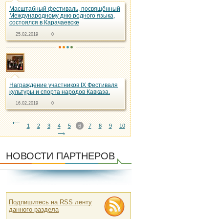
Масштабный фестиваль, посвящённый
Международному дню родного языка,
состоялся в Карачаевске
25.02.2019
0
Награждение участников IX Фестиваля
культуры и спорта народов Кавказа.
16.02.2019
0
1
2
3
4
5
6
7
8
9
10
НОВОСТИ ПАРТНЕРОВ
Подпишитесь на RSS ленту
данного раздела