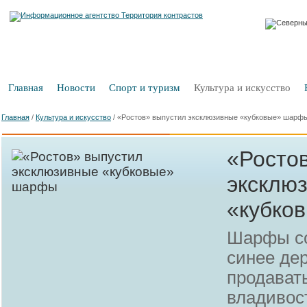
Главная
Новости
Спорт и туризм
Культура и искусство
Главная
/
Культура и искусство
/
«Ростов» выпустил эксклюзивные «кубковые» шарф
«Росто
эксклю
«кубко
Шарфы со
синее дер
продавать
владивос