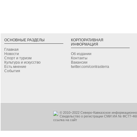
ОСНОВНЫЕ РАЗДЕЛЫ
КОРПОРАТИВНАЯ
ИНФОРМАЦИЯ
Главная
Новости
Об издании
Спорт и туризм
Контакты
Культура и искусство
Вакансии
Есть мнение
twitter.com/contrasterra
События
© 2010–2022 Северо-Кавказское информационное
Свидельство о регистрации СМИ ИА № ФС77-460
ссылка на сайт