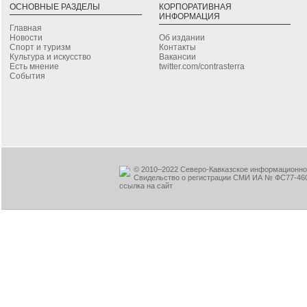
ОСНОВНЫЕ РАЗДЕЛЫ
КОРПОРАТИВНАЯ
ИНФОРМАЦИЯ
Главная
Новости
Об издании
Спорт и туризм
Контакты
Культура и искусство
Вакансии
Есть мнение
twitter.com/contrasterra
События
© 2010–2022 Северо-Кавказское информационное
Свидельство о регистрации СМИ ИА № ФС77-460
ссылка на сайт