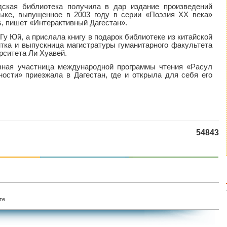
дская библиотека получила в дар издание произведений
зыке, выпущенное в 2003 году в серии «Поэзия XX века»
s, пишет «Интерактивный Дагестан».
Гу Юй, а прислала книгу в подарок библиотеке из китайской
ка и выпускница магистратуры гуманитарного факультета
рситета Ли Хуавей.
ная участница международной программы чтения «Расул
ности» приезжала в Дагестан, где и открыла для себя его
54843
те