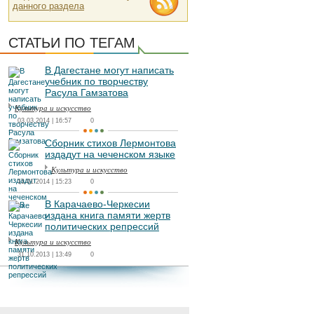
данного раздела
СТАТЬИ ПО ТЕГАМ
В Дагестане могут написать
учебник по творчеству
Расула Гамзатова
Культура и искусство
03.03.2014 | 16:57
0
Сборник стихов Лермонтова
издадут на чеченском языке
Культура и искусство
11.01.2014 | 15:23
0
В Карачаево-Черкесии
издана книга памяти жертв
политических репрессий
Культура и искусство
31.10.2013 | 13:49
0