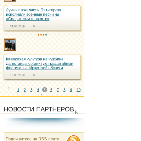
Лучшие вокалисты Пятигорска
исполнили военные песни на
«Солдатском конверте»
21.03.2019
0
Кавказская культура на чужбине:
Дагестанцы организуют масштабный
фестиваль в Иркутской области
13.03.2019
0
1
2
3
4
5
6
7
8
9
10
НОВОСТИ ПАРТНЕРОВ
Подпишитесь на RSS ленту