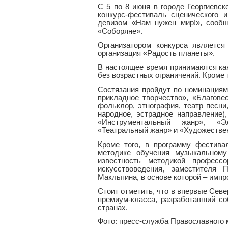
С 5 по 8 июня в городе Георгиевс
конкурс-фестиваль сценического 
девизом «Нам нужен мир!», сообщ
«Соборяне».
Организатором конкурса является
организация «Радость планеты».
В настоящее время принимаются как
без возрастных ограничений. Кроме 
Состязания пройдут по номинациям
прикладное творчество», «Благове
фольклор, этнография, театр песни,
народное, эстрадное направление)
«Инструментальный жанр», «Эл
«Театральный жанр» и «Художестве
Кроме того, в программу фестив
методике обучения музыкальном
известность методикой профессо
искусствоведения, заместителя
Маклыгина, в основе которой – импр
Стоит отметить, что в впервые Сев
премиум-класса, разработавший с
странах.
Фото: пресс-служба Православного