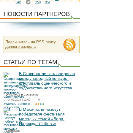
348
349
350
351
НОВОСТИ ПАРТНЕРОВ
Подпишитесь на RSS ленту
данного раздела
СТАТЬИ ПО ТЕГАМ
В Ставрополе запланирован
международный конкурс-
фестиваль сценического и
художественного искусства
Культура и искусство
14.02.2014 | 19:09
0
В Махачкале назовут
победителя фестиваля
молодых семей «Вера.
Надежда. Любовь»
События