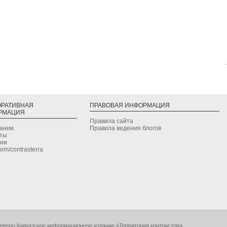
ОРАТИВНАЯ
ПРАВОВАЯ ИНФОРМАЦИЯ
РМАЦИЯ
Правила сайта
дании
Правила ведения блогов
кты
сии
.com/contrasterra
еверо-Кавказское информационное издание «Территория контрастов».