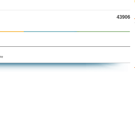
43906
те