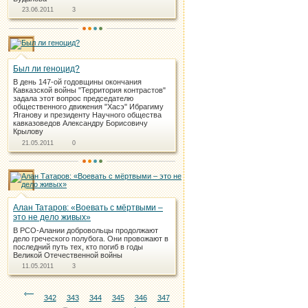
23.06.2011
3
Был ли геноцид?
В день 147-ой годовщины окончания
Кавказской войны "Территория контрастов"
задала этот вопрос председателю
общественного движения "Хасэ" Ибрагиму
Яганову и президенту Научного общества
кавказоведов Александру Борисовичу
Крылову
21.05.2011
0
Алан Татаров: «Воевать с мёртвыми –
это не дело живых»
В РСО-Алании добровольцы продолжают
дело греческого полубога. Они провожают в
последний путь тех, кто погиб в годы
Великой Отечественной войны
11.05.2011
3
342
343
344
345
346
347