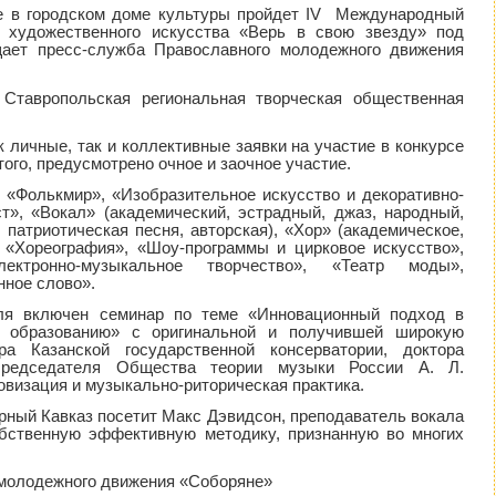
ке в городском доме культуры пройдет IV Международный
и художественного искусства «Верь в свою звезду» под
ает пресс-служба Православного молодежного движения
 Ставропольская региональная творческая общественная
 личные, так и коллективные заявки на участие в конкурсе
того, предусмотрено очное и заочное участие.
 «Фолькмир», «Изобразительное искусство и декоративно-
ст», «Вокал» (академический, эстрадный, джаз, народный,
 патриотическая песня, авторская), «Хор» (академическое,
, «Хореография», «Шоу-программы и цирковое искусство»,
ектронно-музыкальное творчество», «Театр моды»,
нное слово».
аля включен семинар по теме «Инновационный подход в
у образованию» с оригинальной и получившей широкую
ра Казанской государственной консерватории, доктора
 Председателя Общества теории музыки России А. Л.
овизация и музыкально-риторическая практика.
ерный Кавказ посетит Макс Дэвидсон, преподаватель вокала
обственную эффективную методику, признанную во многих
 молодежного движения «Соборяне»