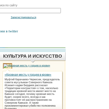
иск по сайту
Войти
Зарегистрироваться
ми в twitter
КУЛЬТУРА И ИСКУССТВО
«Кровная месть у горцев в крови»
Муфтий Карачаево-Черкесии, председатель
совета мусульман Северного Кавказа
Исмаил-хаджи Бердиев рассказал
«Территории контрастов» о том, насколько
традиции кровной мести имеют место на
Кавказе сегодня, почему кровная месть
будет, скорее всего, всегда и как
противостоят её распространению на
Северном Кавказе. А также
прокомментировал убийство полковника
Буданова