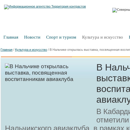
Главная
Новости
Спорт и туризм
Культура и искусство
Главная
/
Культура и искусство
/
В Нальчике открылась выставка, посвященная воспи
В Наль
выстав
воспит
авиакл
В Кабард
отметили
Нальчикского авиаклуба, в рамках к